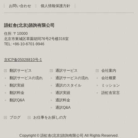
お問い合わせ
個人情報保護方針
語虹舎(北京)諮詢有限公司
住所: 〒10000
北京市東城区草園胡同76号2号楼316室
TEL: +86-10-6701-9946
京ICP备05028810号-1
翻訳サービス
通訳サービス
会社案内
翻訳サービスの流れ
通訳サービスの流れ
会社概要
翻訳実績
通訳のスタイル
ミッション
翻訳料金
通訳実績
語虹舎宣言
翻訳Q&A
通訳料金
通訳Q&A
ブログ
お仕事をお探しの方
Copyright ©
語虹舎(北京)諮詢有限公司
All Rights Reserved.