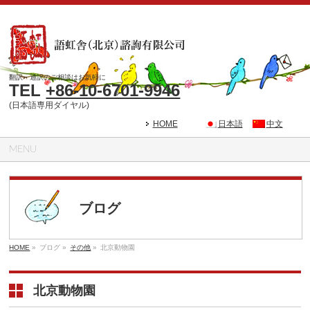
翻訳・通訳のご相談はお気軽に
TEL
+86-10-6701-9946
(日本語専用ダイヤル)
HOME
日本語
中文
MENU
ブログ
HOME
»
ブログ »
その他
»
北京動物園
北京動物園