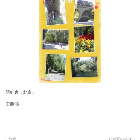
語虹舎（北京）
王艶鴻
←
故郷
わが家の小白
→